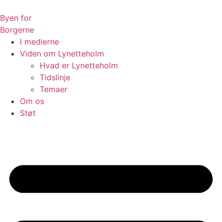
Videre
til
Byen for
indhold
Borgerne
I medierne
Viden om Lynetteholm
Hvad er Lynetteholm
Tidslinje
Temaer
Om os
Støt