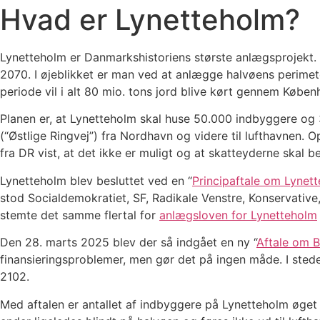
Hvad er Lynetteholm?
Lynetteholm er Danmarkshistoriens største anlægsprojekt. D
2070. I øjeblikket er man ved at anlægge halvøens perimete
periode vil i alt 80 mio. tons jord blive kørt gennem Københ
Planen er, at Lynetteholm skal huse 50.000 indbyggere og 3
(“Østlige Ringvej”) fra Nordhavn og videre til lufthavnen. 
fra DR vist, at det ikke er muligt og at skatteyderne skal 
Lynetteholm blev besluttet ved en “
Principaftale om Lynet
stod Socialdemokratiet, SF, Radikale Venstre, Konservative
stemte det samme flertal for
anlægsloven for Lynetteholm
Den 28. marts 2025 blev der så indgået en ny “
Aftale om B
finansieringsproblemer, men gør det på ingen måde. I stedet
2102.
Med aftalen er antallet af indbyggere på Lynetteholm øget 