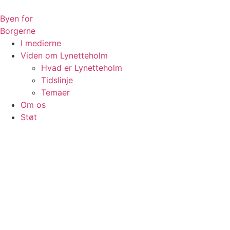
Videre
til
Byen for
indhold
Borgerne
I medierne
Viden om Lynetteholm
Hvad er Lynetteholm
Tidslinje
Temaer
Om os
Støt