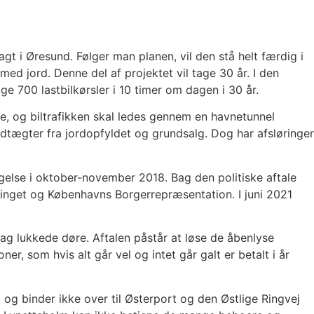
gt i Øresund. Følger man planen, vil den stå helt færdig i
d jord. Denne del af projektet vil tage 30 år. I den
ge 700 lastbilkørsler i 10 timer om dagen i 30 år.
e, og biltrafikken skal ledes gennem en havnetunnel
indtægter fra jordopfyldet og grundsalg. Dog har afsløringer
gelse i oktober-november 2018. Bag den politiske aftale
etinget og Københavns Borgerrepræsentation. I juni 2021
 bag lukkede døre. Aftalen påstår at løse de åbenlyse
r, som hvis alt går vel og intet går galt er betalt i år
og binder ikke over til Østerport og den Østlige Ringvej