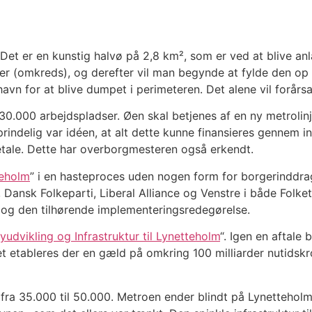
et er en kunstig halvø på 2,8 km², som er ved at blive anla
r (omkreds), og derefter vil man begynde at fylde den op me
avn for at blive dumpet i perimeteren. Det alene vil forårsa
0.000 arbejdspladser. Øen skal betjenes af en ny metrolinj
Oprindelig var idéen, at alt dette kunne finansieres gennem 
betale. Dette har overborgmesteren også erkendt.
teholm
” i en hasteproces uden nogen form for borgerinddra
, Dansk Folkeparti, Liberal Alliance og Venstre i både Folk
og den tilhørende implementeringsredegørelse.
yudvikling og Infrastruktur til Lynetteholm
“. Igen en aftale
 etableres der en gæld på omkring 100 milliarder nutidskrone
fra 35.000 til 50.000. Metroen ender blindt på Lynetteholm 