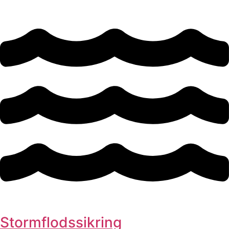
Stormflodssikring