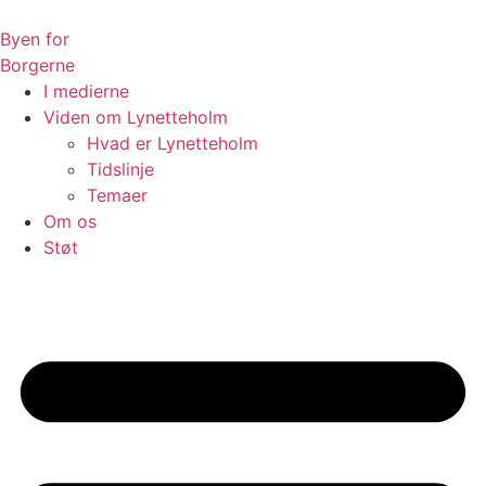
Videre
til
Byen for
indhold
Borgerne
I medierne
Viden om Lynetteholm
Hvad er Lynetteholm
Tidslinje
Temaer
Om os
Støt