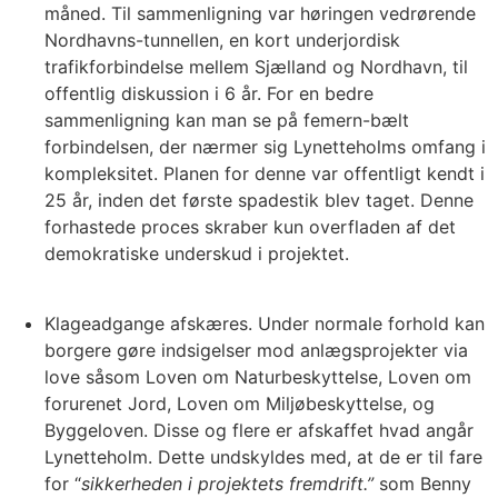
måned. Til sammenligning var høringen vedrørende
Nordhavns-tunnellen, en kort underjordisk
trafikforbindelse mellem Sjælland og Nordhavn, til
offentlig diskussion i 6 år. For en bedre
sammenligning kan man se på femern-bælt
forbindelsen, der nærmer sig Lynetteholms omfang i
kompleksitet. Planen for denne var offentligt kendt i
25 år, inden det første spadestik blev taget. Denne
forhastede proces skraber kun overfladen af det
demokratiske underskud i projektet.
Klageadgange afskæres. Under normale forhold kan
borgere gøre indsigelser mod anlægsprojekter via
love såsom Loven om Naturbeskyttelse, Loven om
forurenet Jord, Loven om Miljøbeskyttelse, og
Byggeloven. Disse og flere er afskaffet hvad angår
Lynetteholm. Dette undskyldes med, at de er til fare
for “
sikkerheden i projektets fremdrift.”
som Benny