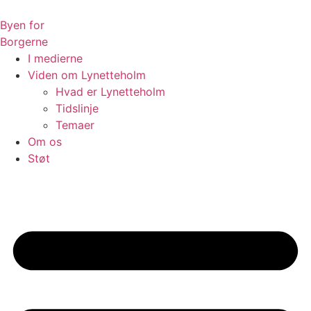
Videre
til
Byen for
indhold
Borgerne
I medierne
Viden om Lynetteholm
Hvad er Lynetteholm
Tidslinje
Temaer
Om os
Støt