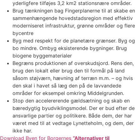
yderligfere tilføjes 3,2 km2 stationsnære områder.
Brug tænkningen bag Fingerplanerne til at skabe en
sammenhængende hovedstadsregion med effektiv
moderniseret infrastruktur, grønne områder og flere
bycentre
Byg med respekt for de planetære grænser. Byg og
bo mindre. Ombyg eksisterende bygninger. Brug
biogene byggematerialer
Begræns produktionen af overskudsjord. Rens den,
brug den lokalt eller brug den til formål på land
såsom støjværn, hævning af terræn m.m. – og hvis
den skal i havet så læg den på de lavvandede
områder for eksempel omkring Middelgrunden.
Stop den accelererende gældsætning og skab en
bæredygtig byudviklingsmodel.
Der er bud efter de
ansvarlige partier og politikere. Både dem, der har
været med til at vedtage Lynetteholm, og dem, der
ikke har.
Download Byen for Borgernes
“Alternativer til