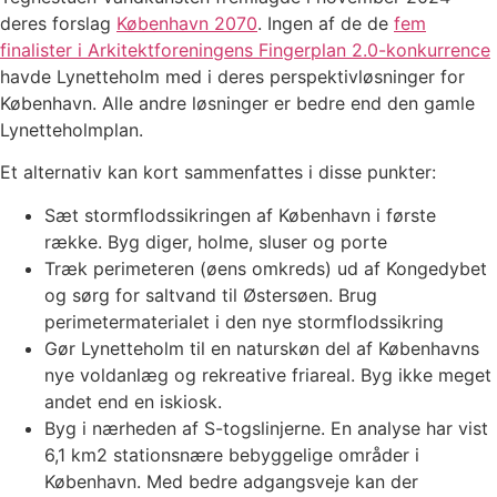
deres forslag
København 2070
. Ingen af de de
fem
finalister i Arkitektforeningens Fingerplan 2.0-konkurrence
havde Lynetteholm med i deres perspektivløsninger for
København. Alle andre løsninger er bedre end den gamle
Lynetteholmplan.
Et alternativ kan kort sammenfattes i disse punkter:
Sæt stormflodssikringen af København i første
række. Byg diger, holme, sluser og porte
Træk perimeteren (øens omkreds) ud af Kongedybet
og sørg for saltvand til Østersøen. Brug
perimetermaterialet i den nye stormflodssikring
Gør Lynetteholm til en naturskøn del af Københavns
nye voldanlæg og rekreative friareal. Byg ikke meget
andet end en iskiosk.
Byg i nærheden af S-togslinjerne. En analyse har vist
6,1 km2 stationsnære bebyggelige områder i
København. Med bedre adgangsveje kan der