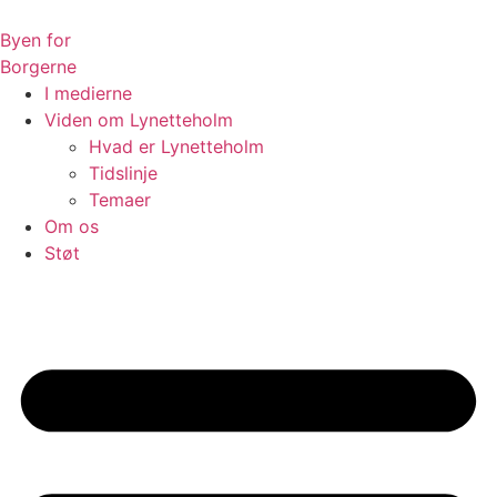
Videre
til
Byen for
indhold
Borgerne
I medierne
Viden om Lynetteholm
Hvad er Lynetteholm
Tidslinje
Temaer
Om os
Støt