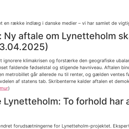
 en række indlæg i danske medier – vi har samlet de vigtig
n: Ny aftale om Lynetteholm 
13.04.2025)
 at ignorere klimakrisen og forstærke den geografiske ubal
set faldende fødselstal og stigende havniveau. Aftalen bi
 metrobillet går allerede nu til renter, og gælden ventes f
 halvdelen af statens tab. Skribenterne kalder aftalen et de
smur
)
e Lynetteholm: To forhold har 
dret forudsætningerne for Lynetteholm-projektet. Eksperte