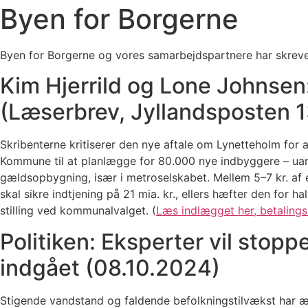
Byen for Borgerne
Byen for Borgerne og vores samarbejdspartnere har skrevet
Kim Hjerrild og Lone Johnse
(Læserbrev, Jyllandsposten 
Skribenterne kritiserer den nye aftale om Lynetteholm for
Kommune til at planlægge for 80.000 nye indbyggere – uan
gældsopbygning, især i metroselskabet. Mellem 5–7 kr. af en
skal sikre indtjening på 21 mia. kr., ellers hæfter den for
stilling ved kommunalvalget. (
Læs indlægget her, betaling
Politiken: Eksperter vil stopp
indgået (08.10.2024)
Stigende vandstand og faldende befolkningstilvækst har æn