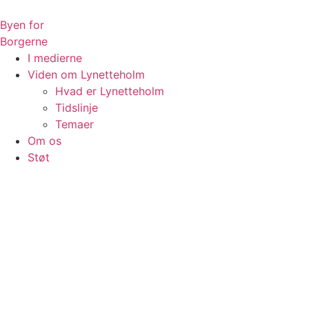
Videre
til
Byen for
indhold
Borgerne
I medierne
Viden om Lynetteholm
Hvad er Lynetteholm
Tidslinje
Temaer
Om os
Støt